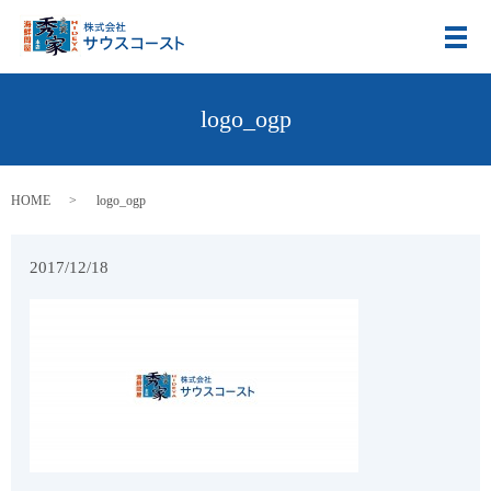
メ
logo_ogp
HOME
logo_ogp
2017/12/18