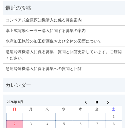
コンベア式金属探知機購入に係る募集案内
卓上式電動シーラー購入に関する募集の案内
水産加工施設の加工所画像および全体の図面について
急速冷凍機購入に係る募集 質問と回答更新しています。ご確認
ください。
急速冷凍機購入に係る募集への質問と回答
2026年 8月
日
月
火
水
木
金
土
1
2
3
4
5
6
7
8