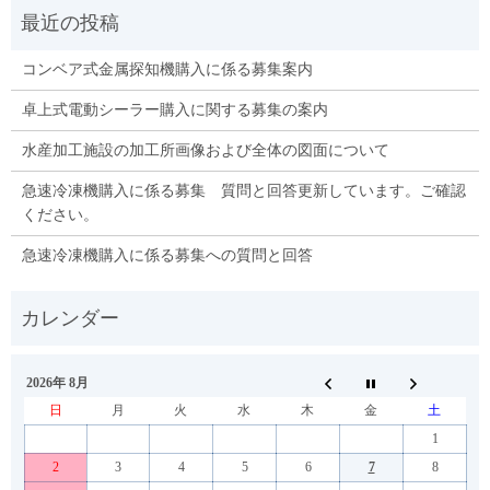
コンベア式金属探知機購入に係る募集案内
卓上式電動シーラー購入に関する募集の案内
水産加工施設の加工所画像および全体の図面について
急速冷凍機購入に係る募集 質問と回答更新しています。ご確認
ください。
急速冷凍機購入に係る募集への質問と回答
2026年 8月
日
月
火
水
木
金
土
1
2
3
4
5
6
7
8