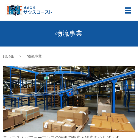
メ
物流事業
HOME
物流事業
高いコストパフォーマンスの実現で商流と物流をつなげます。