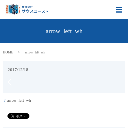
メ
arrow_left_wh
HOME
arrow_left_wh
2017/12/18
arrow_left_wh