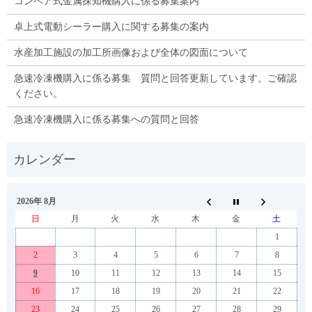
コンベア式金属探知機購入に係る募集案内
卓上式電動シーラー購入に関する募集の案内
水産加工施設の加工所画像および全体の図面について
急速冷凍機購入に係る募集 質問と回答更新しています。ご確認
ください。
急速冷凍機購入に係る募集への質問と回答
2026年 8月
日
月
火
水
木
金
土
1
2
3
4
5
6
7
8
9
10
11
12
13
14
15
16
17
18
19
20
21
22
23
24
25
26
27
28
29